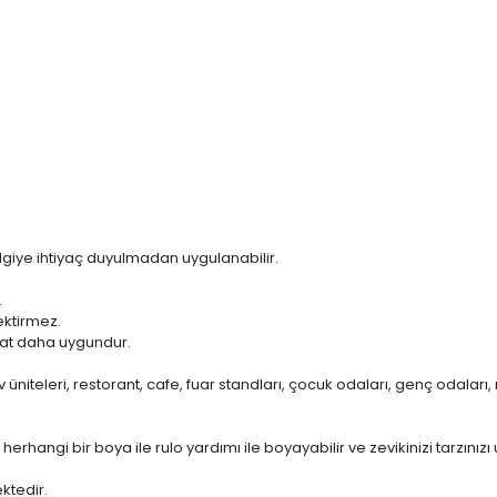
 bilgiye ihtiyaç duyulmadan uygulanabilir.
.
ektirmez.
kat daha uygundur.
tv üniteleri, restorant, cafe, fuar standları, çocuk odaları, genç odalar
angi bir boya ile rulo yardımı ile boyayabilir ve zevikinizi tarzınızı u
ktedir.