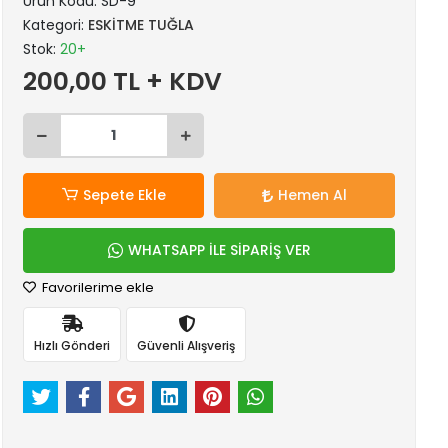
Ürün Kodu:
SD-9
Kategori:
ESKİTME TUĞLA
Stok:
20+
200,00 TL + KDV
Sepete Ekle
Hemen Al
WHATSAPP İLE SİPARİŞ VER
Favorilerime ekle
Hızlı Gönderi
Güvenli Alışveriş