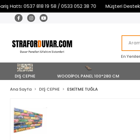
ş Hattı: 0537 818 19 58 / 0533 052 38 70
Müşteri Destek ve 
En Yenile
DIŞ CEPHE
WOODİPOL PANEL 100*280 CM
Ana Sayfa
DIŞ CEPHE
ESKİTME TUĞLA