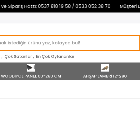
Sipariş Hattı: 0537 818 19 58 / 0533 052 38 70
Müşteri Des
r
,
Çok Satanlar
,
En Çok Oylananlar
WOODİPOL PANEL 60*280 CM
AHŞAP LAMBRİ 12*280