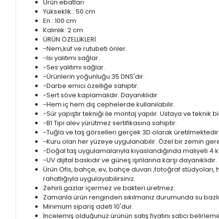
Ürün ebatları
Yükseklik : 50 cm
En : 100 cm
Kalınlık: 2 cm
ÜRÜN ÖZELLİKLERİ
-Nem,küf ve rutubeti önler.
-Isı yalıtımı sağlar.
-Ses yalıtımı sağlar.
-Ürünlerin yoğunluğu 35 DNS'dir.
-Darbe emici özelliğe sahiptir.
-Sert söve kaplamalıdır. Dayanıklıdır.
-Hem iç hem dış cephelerde kullanılabilir.
-Sür yapıştır tekniği ile montaj yapılır. Ustaya ve teknik
-B1 Tipi alev yürütmez sertifikasına sahiptir.
-Tuğla ve taş görselleri gerçek 3D olarak üretilmektedir
-Kuru olan her yüzeye uygulanabilir. Özel bir zemin ger
-Doğal taş uygulamalarıyla kıyaslandığında maliyeti 4 
-UV dijital baskıdır ve güneş ışınlarına karşı dayanıklıdır.
Ürün Ofis, bahçe, ev, bahçe duvarı ,fotoğraf stüdyoları, 
rahatlığıyla uygulayabilirsiniz.
Zehirli gazlar içermez ve bakteri üretmez.
Zamanla ürün renginden sıkılmanız durumunda su bazlı herh
Minimum sipariş adeti 10'dur.
İncelemiş olduğunuz ürünün satış fiyatını satıcı belirleme