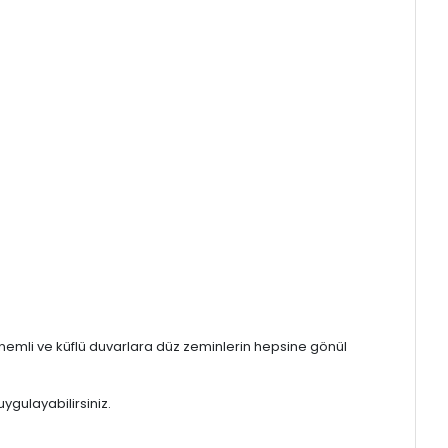
ı, nemli ve küflü duvarlara düz zeminlerin hepsine gönül
ygulayabilirsiniz.