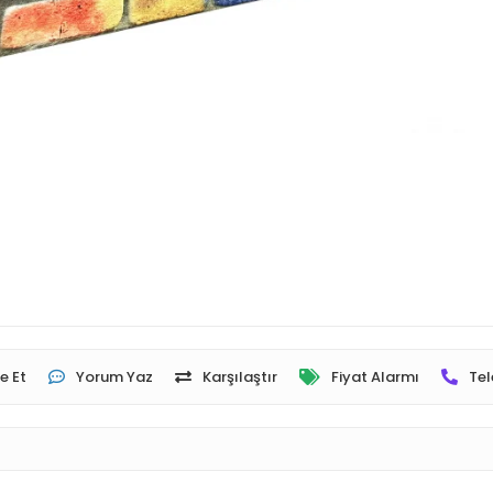
e Et
Yorum Yaz
Karşılaştır
Fiyat Alarmı
Tel