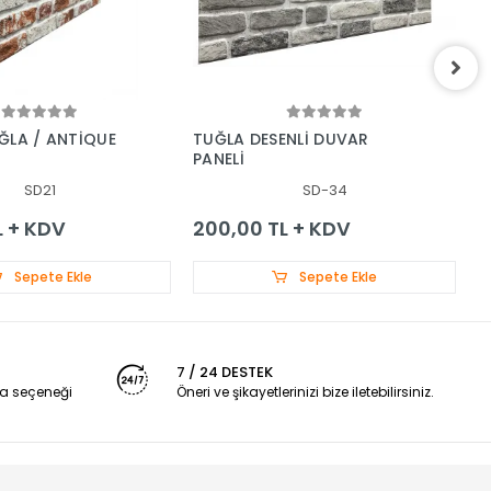
ĞLA / ANTİQUE
TUĞLA DESENLİ DUVAR
T
PANELİ
P
SD21
SD-34
L + KDV
200,00 TL + KDV
2
Sepete Ekle
Sepete Ekle
7 / 24 DESTEK
a seçeneği
Öneri ve şikayetlerinizi bize iletebilirsiniz.