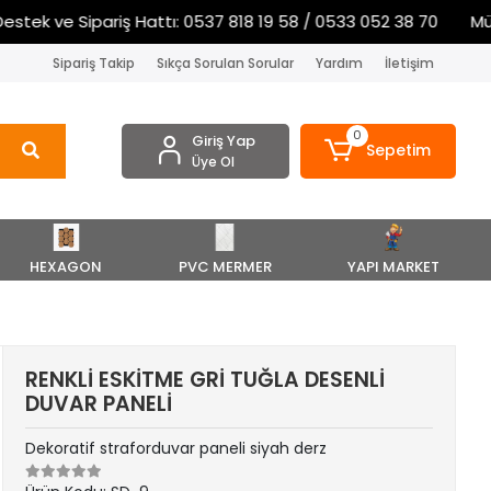
tek ve Sipariş Hattı: 0537 818 19 58 / 0533 052 38 70
Müşte
Sipariş Takip
Sıkça Sorulan Sorular
Yardım
İletişim
0
Giriş Yap
Sepetim
Üye Ol
HEXAGON
PVC MERMER
YAPI MARKET
RENKLİ ESKİTME GRİ TUĞLA DESENLİ
DUVAR PANELİ
Dekoratif straforduvar paneli siyah derz