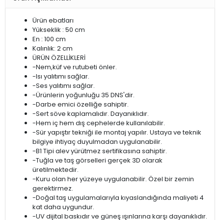
Ürün ebatları
Yükseklik : 50 cm
En : 100 cm
Kalınlık: 2 cm
ÜRÜN ÖZELLİKLERİ
-Nem,küf ve rutubeti önler.
-Isı yalıtımı sağlar.
-Ses yalıtımı sağlar.
-Ürünlerin yoğunluğu 35 DNS'dir.
-Darbe emici özelliğe sahiptir.
-Sert söve kaplamalıdır. Dayanıklıdır.
-Hem iç hem dış cephelerde kullanılabilir.
-Sür yapıştır tekniği ile montaj yapılır. Ustaya ve teknik
bilgiye ihtiyaç duyulmadan uygulanabilir.
-B1 Tipi alev yürütmez sertifikasına sahiptir.
-Tuğla ve taş görselleri gerçek 3D olarak
üretilmektedir.
-Kuru olan her yüzeye uygulanabilir. Özel bir zemin
gerektirmez.
-Doğal taş uygulamalarıyla kıyaslandığında maliyeti 4
kat daha uygundur.
-UV dijital baskıdır ve güneş ışınlarına karşı dayanıklıdır.