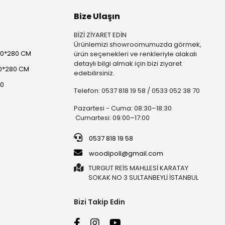
Bize Ulaşın
BİZİ ZİYARET EDİN
Ürünlemizi showroomumuzda görmek,
00*280 CM
ürün seçenekleri ve renkleriyle alakalı
detaylı bilgi almak için bizi ziyaret
0*280 CM
edebilirsiniz.
80
Telefon: 0537 818 19 58 / 0533 052 38 70
Pazartesi - Cuma: 08:30–18:30
Cumartesi: 09:00–17:00
0537 818 19 58
woodipoll@gmail.com
TURGUT REİS MAHLLESİ KARATAY
SOKAK NO 3 SULTANBEYLİ İSTANBUL
Bizi Takip Edin