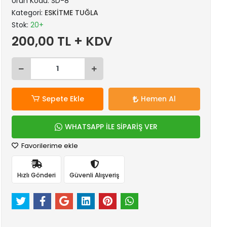
Ürün Kodu:
SD-8
Kategori:
ESKİTME TUĞLA
Stok:
20+
200,00 TL + KDV
Sepete Ekle
Hemen Al
WHATSAPP İLE SİPARİŞ VER
Favorilerime ekle
Hızlı Gönderi
Güvenli Alışveriş