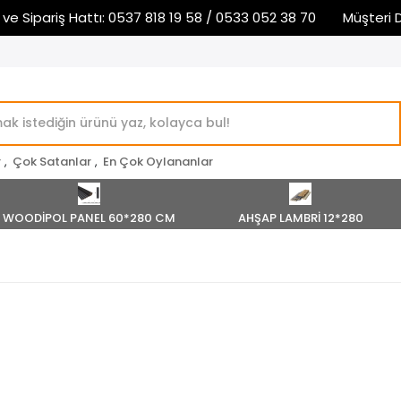
ipariş Hattı: 0537 818 19 58 / 0533 052 38 70
Müşteri Deste
r
,
Çok Satanlar
,
En Çok Oylananlar
WOODİPOL PANEL 60*280 CM
AHŞAP LAMBRİ 12*280