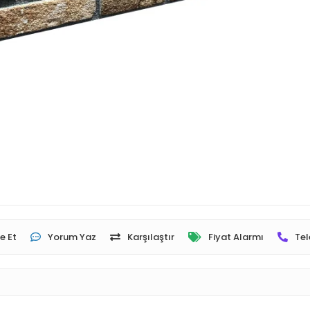
e Et
Yorum Yaz
Karşılaştır
Fiyat Alarmı
Tel