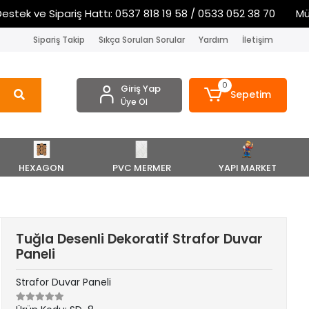
k ve Sipariş Hattı: 0537 818 19 58 / 0533 052 38 70
Müşter
Sipariş Takip
Sıkça Sorulan Sorular
Yardım
İletişim
0
Giriş Yap
Sepetim
Üye Ol
HEXAGON
PVC MERMER
YAPI MARKET
Tuğla Desenli Dekoratif Strafor Duvar
Paneli
Strafor Duvar Paneli