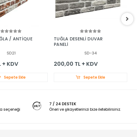
ĞLA / ANTİQUE
TUĞLA DESENLİ DUVAR
T
PANELİ
P
SD21
SD-34
L + KDV
200,00 TL + KDV
2
Sepete Ekle
Sepete Ekle
7 / 24 DESTEK
a seçeneği
Öneri ve şikayetlerinizi bize iletebilirsiniz.