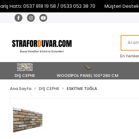
 Hattı: 0537 818 19 58 / 0533 052 38 70
Müşteri Destek ve S
En Yenile
DIŞ CEPHE
WOODİPOL PANEL 100*280 CM
Ana Sayfa
DIŞ CEPHE
ESKİTME TUĞLA