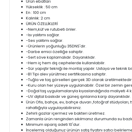
Ürün ebatları
Yükseklik : 50 cm
En : 100 cm
Kalınlık: 2 cm
ÜRÜN ÖZELLİKLERİ
-Nem,küf ve rutubeti önler.
-Isı yalıtımı sağlar.
-Ses yalıtımı sağlar.
-Ürünlerin yoğunluğu 35DNS'dir.
-Darbe emici özelliğe sahiptir.
-Sert söve kaplamalıdır. Dayanıklıdır.
-Hem iç hem dış cephelerde kullanılabilir.
-Sür yapıştır tekniği ile montaj yapılır. Ustaya ve teknik
-B1 Tipi alev yürütmez sertifikasına sahiptir.
-Tuğla ve taş görselleri gerçek 3D olarak üretilmektedir
-Kuru olan her yüzeye uygulanabilir. Özel bir zemin ger
-Doğal taş uygulamalarıyla kıyaslandığında maliyeti 4 
-UV dijital baskıdır ve güneş ışınlarına karşı dayanıklıdır.
Ürün Ofis, bahçe, ev, bahçe duvarı ,fotoğraf stüdyoları, 
rahatlığıyla uygulayabilirsiniz.
Zehirli gazlar içermez ve bakteri üretmez.
Zamanla ürün renginden sıkılmanız durumunda su bazlı herh
Minimum sipariş adeti 10'dur.
İncelemiş olduğunuz ürünün satış fiyatını satıcı belirleme