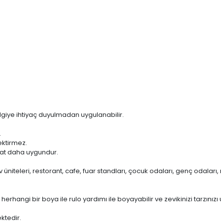
 bilgiye ihtiyaç duyulmadan uygulanabilir.
.
ektirmez.
kat daha uygundur.
tv üniteleri, restorant, cafe, fuar standları, çocuk odaları, genç odalar
angi bir boya ile rulo yardımı ile boyayabilir ve zevikinizi tarzınızı u
ktedir.