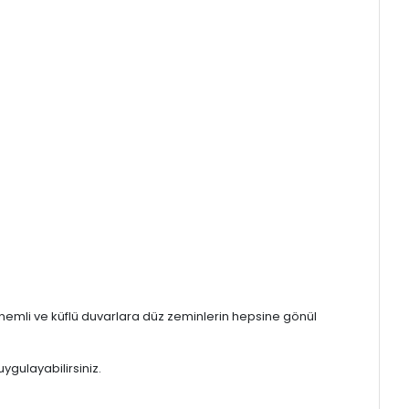
ı, nemli ve küflü duvarlara düz zeminlerin hepsine gönül
ygulayabilirsiniz.