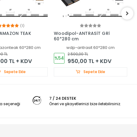
(1)
AMAZON TEAK
Woodipol-ANTRASİT GRİ
W
60*280 cm
zonteak 60*280 cm
wdp-antrasit 60*280 cm
00 TL
2.500,00 TL
%54
00 TL + KDV
950,00 TL + KDV
Sepete Ekle
Sepete Ekle
7 / 24 DESTEK
a seçeneği
Öneri ve şikayetlerinizi bize iletebilirsiniz.