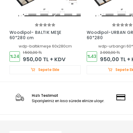
Woodipol- BALTIK MEŞE
Woodipol-URBAN GR
60*280 cm
60*280
wdp-baltıkmeşe 60x280cm
wdp-urbangri 60
1.500,00 TL
2.000,00 TL
%24
%43
950,00 TL + KDV
950,00 TL +
Sepete Ekle
Sepete Ek
Hızlı Teslimat
Siparişleriniz en kısa sürede elinize ulaşır.