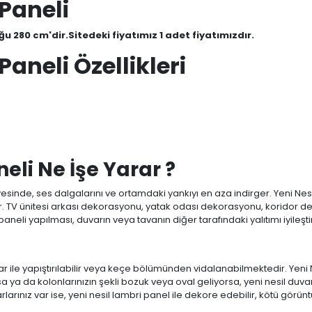
 Paneli
u 280 cm'dir.Sitedeki fiyatımız 1 adet fiyatımızdır.
aneli Özellikleri
eli Ne İşe Yarar ?
esinde, ses dalgalarını ve ortamdaki yankıyı en aza indirger. Yeni N
nar. TV ünitesi arkası dekorasyonu, yatak odası dekorasyonu, koridor
 paneli yapılması, duvarın veya tavanın diğer tarafındaki yalıtımı iyile
lar ile yapıştırılabilir veya keçe bölümünden vidalanabilmektedir. Yeni N
a ya da kolonlarınızın şekli bozuk veya oval geliyorsa, yeni nesil duv
rlarınız var ise, yeni nesil lambri panel ile dekore edebilir, kötü görün