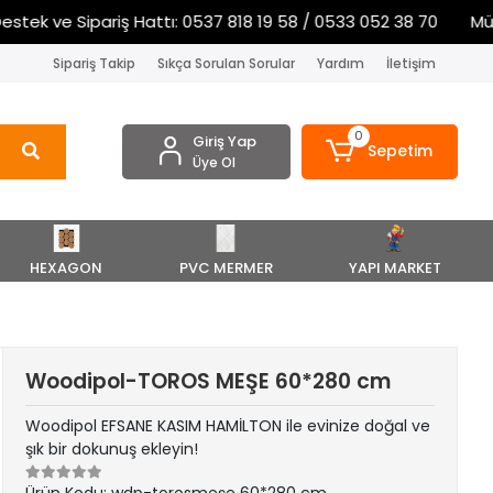
k ve Sipariş Hattı: 0537 818 19 58 / 0533 052 38 70
Müşter
Sipariş Takip
Sıkça Sorulan Sorular
Yardım
İletişim
0
Giriş Yap
Sepetim
Üye Ol
HEXAGON
PVC MERMER
YAPI MARKET
Woodipol-TOROS MEŞE 60*280 cm
Woodipol EFSANE KASIM HAMİLTON ile evinize doğal ve
şık bir dokunuş ekleyin!