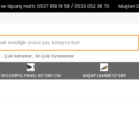
ipariş Hattı: 0537 818 19 58 / 0533 052 38 70
Müşteri Deste
r
,
Çok Satanlar
,
En Çok Oylananlar
WOODİPOL PANEL 60*280 CM
AHŞAP LAMBRİ 12*280