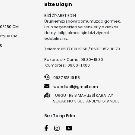
Bize Ulaşın
BİZİ ZİYARET EDİN
Ürünlemizi showroomumuzda görmek,
00*280 CM
ürün seçenekleri ve renkleriyle alakalı
detaylı bilgi almak için bizi ziyaret
0*280 CM
edebilirsiniz.
80
Telefon: 0537 818 19 58 / 0533 052 38 70
Pazartesi - Cuma: 08:30–18:30
Cumartesi: 09:00–17:00
0537 818 19 58
woodipoll@gmail.com
TURGUT REİS MAHLLESİ KARATAY
SOKAK NO 3 SULTANBEYLİ İSTANBUL
Bizi Takip Edin