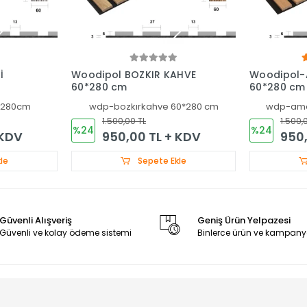
İ
Woodipol BOZKIR KAHVE
Woodipol-
60*280 cm
60*280 cm
*280cm
wdp-bozkırkahve 60*280 cm
wdp-ama
1.500,00 TL
1.500,
%24
%24
 KDV
950,00 TL + KDV
950,
le
Sepete Ekle
Güvenli Alışveriş
Geniş Ürün Yelpazesi
Güvenli ve kolay ödeme sistemi
Binlerce ürün ve kampany