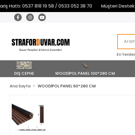
Hattı: 0537 818 19 58 / 0533 052 38 70
Müşteri Destek ve S
En Yenile
DIŞ CEPHE
WOODİPOL PANEL 100*280 CM
Ana Sayfa
WOODİPOL PANEL 60*280 CM