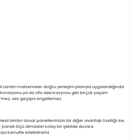
esil Lambri malzemeler doğru yerleşim planıyla uygulandığında
 dekorasyonu ya da ofis dekorasyonu gibi birçok yaşam
ştirmez, ses geçişini engellemez.
esil lambri duvar panellerimizin bir diğer avantajlı özelliği ise,
ar paneli ölçü almadan kolay bir şekilde duvara
tüyü kamufle edebilirsiniz.