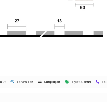
e Et
Yorum Yaz
Karşılaştır
Fiyat Alarmı
Tel