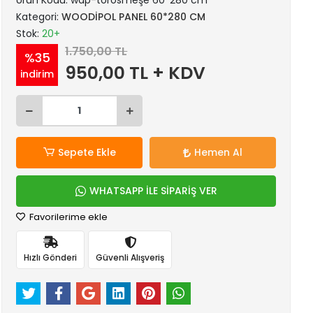
Ürün Kodu:
wdp-torosmeşe 60*280 cm
Kategori:
WOODİPOL PANEL 60*280 CM
Stok:
20+
1.750,00 TL
%35
950,00 TL + KDV
indirim
Sepete Ekle
Hemen Al
WHATSAPP İLE SİPARİŞ VER
Favorilerime ekle
Hızlı Gönderi
Güvenli Alışveriş