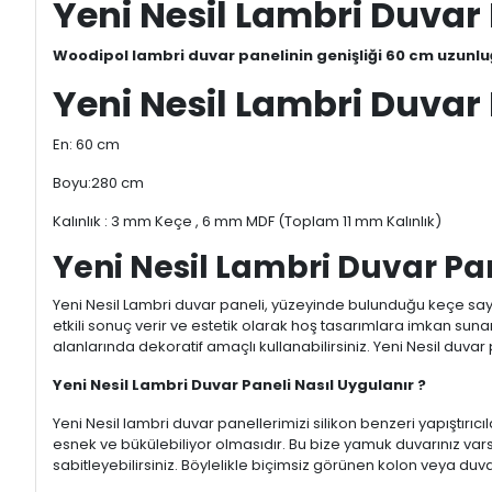
Yeni Nesil Lambri Duvar
Woodipol lambri duvar panelinin genişliği 60 cm uzunluğ
Yeni Nesil Lambri Duvar P
En: 60 cm
Boyu:280 cm
Kalınlık : 3 mm Keçe , 6 mm MDF (Toplam 11 mm Kalınlık)
Yeni Nesil Lambri Duvar Pan
Yeni Nesil Lambri duvar paneli, yüzeyinde bulunduğu keçe say
etkili sonuç verir ve estetik olarak hoş tasarımlara imkan su
alanlarında dekoratif amaçlı kullanabilirsiniz. Yeni Nesil duvar
Yeni Nesil Lambri Duvar Paneli Nasıl Uygulanır ?
Yeni Nesil lambri duvar panellerimizi silikon benzeri yapıştırıcı
esnek ve bükülebiliyor olmasıdır. Bu bize yamuk duvarınız vars
sabitleyebilirsiniz. Böylelikle biçimsiz görünen kolon veya duva