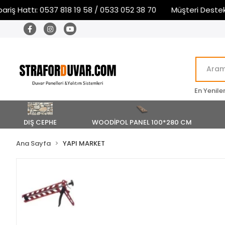
iş Hattı: 0537 818 19 58 / 0533 052 38 70
Müşteri Destek v
En Yenile
DIŞ CEPHE
WOODİPOL PANEL 100*280 CM
Ana Sayfa
YAPI MARKET