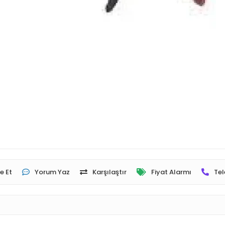
e Et
Yorum Yaz
Karşılaştır
Fiyat Alarmı
Tel