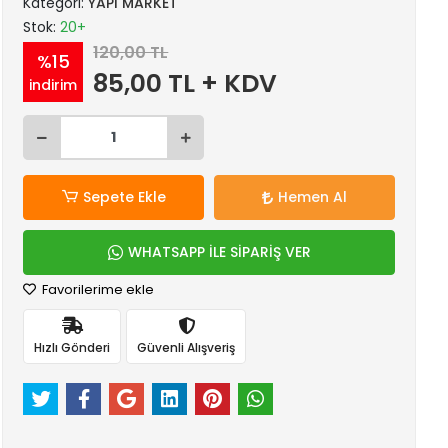
Kategori:
YAPI MARKET
Stok:
20+
120,00 TL
%15
85,00 TL + KDV
indirim
Sepete Ekle
Hemen Al
WHATSAPP İLE SİPARİŞ VER
Favorilerime ekle
Hızlı Gönderi
Güvenli Alışveriş