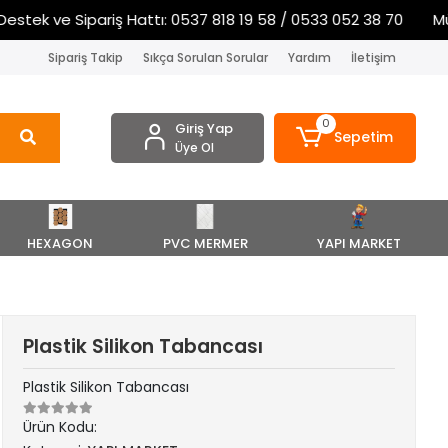
stek ve Sipariş Hattı: 0537 818 19 58 / 0533 052 38 70
Müşt
Sipariş Takip
Sıkça Sorulan Sorular
Yardım
İletişim
0
Giriş Yap
Sepetim
Üye Ol
HEXAGON
PVC MERMER
YAPI MARKET
Plastik Silikon Tabancası
Plastik Silikon Tabancası
Ürün Kodu: