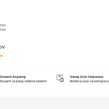
rıcı
rıcı
KDV
le
Güvenli Alışveriş
Geniş Ürün Yelpazesi
Güvenli ve kolay ödeme sistemi
Binlerce ürün ve kampany