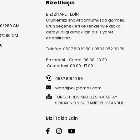
Bize Ulaşın
BİZİ ZİYARET EDİN
Ürünlemizi showroomumuzda görmek,
00*280 CM
ürün seçenekleri ve renkleriyle alakalı
detaylı bilgi almak için bizi ziyaret
0*280 CM
edebilirsiniz.
80
Telefon: 0537 818 19 58 / 0533 052 38 70
Pazartesi - Cuma: 08:30–18:30
Cumartesi: 09:00–17:00
0537 818 19 58
woodipoll@gmail.com
TURGUT REİS MAHLLESİ KARATAY
SOKAK NO 3 SULTANBEYLİ İSTANBUL
Bizi Takip Edin