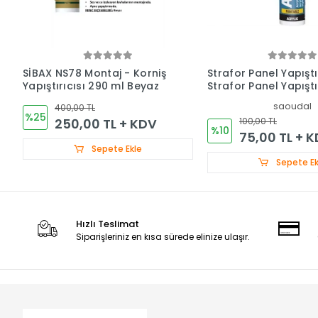
SİBAX NS78 Montaj - Korniş
Strafor Panel Yapıştı
Yapıştırıcısı 290 ml Beyaz
Strafor Panel Yapıştı
saoudal
400,00 TL
%25
250,00 TL + KDV
100,00 TL
%10
75,00 TL + 
Sepete Ekle
Sepete Ek
Hızlı Teslimat
Siparişleriniz en kısa sürede elinize ulaşır.