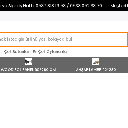
e Sipariş Hattı: 0537 818 19 58 / 0533 052 38 70
Müşteri De
r
,
Çok Satanlar
,
En Çok Oylananlar
WOODİPOL PANEL 60*280 CM
AHŞAP LAMBRİ 12*280