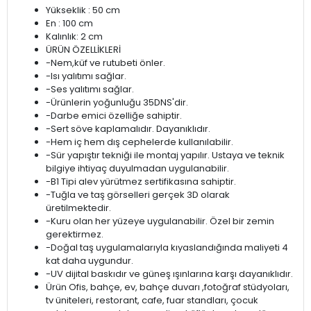
Yükseklik : 50 cm
En : 100 cm
Kalınlık: 2 cm
ÜRÜN ÖZELLİKLERİ
-Nem,küf ve rutubeti önler.
-Isı yalıtımı sağlar.
-Ses yalıtımı sağlar.
-Ürünlerin yoğunluğu 35DNS'dir.
-Darbe emici özelliğe sahiptir.
-Sert söve kaplamalıdır. Dayanıklıdır.
-Hem iç hem dış cephelerde kullanılabilir.
-Sür yapıştır tekniği ile montaj yapılır. Ustaya ve teknik
bilgiye ihtiyaç duyulmadan uygulanabilir.
-B1 Tipi alev yürütmez sertifikasına sahiptir.
-Tuğla ve taş görselleri gerçek 3D olarak
üretilmektedir.
-Kuru olan her yüzeye uygulanabilir. Özel bir zemin
gerektirmez.
-Doğal taş uygulamalarıyla kıyaslandığında maliyeti 4
kat daha uygundur.
-UV dijital baskıdır ve güneş ışınlarına karşı dayanıklıdır.
Ürün Ofis, bahçe, ev, bahçe duvarı ,fotoğraf stüdyoları,
tv üniteleri, restorant, cafe, fuar standları, çocuk